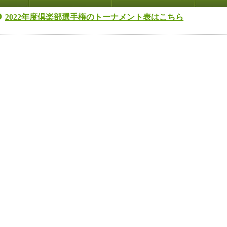
2022年度倶楽部選手権のトーナメント表はこちら