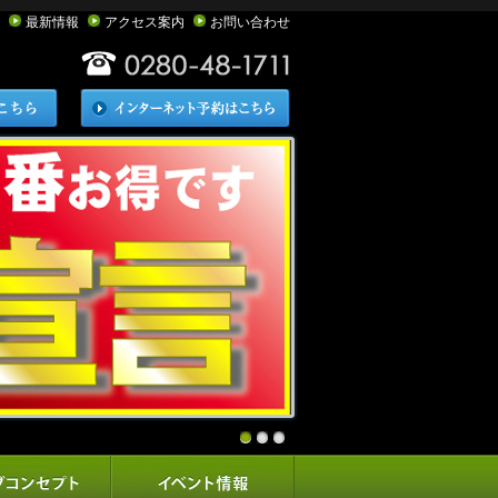
最新情報
アクセス案内
お問い合わせ