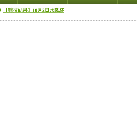
【競技結果】10月2日水曜杯