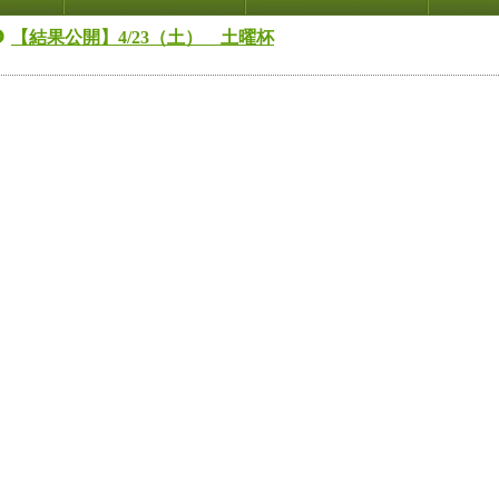
【結果公開】4/23（土） 土曜杯