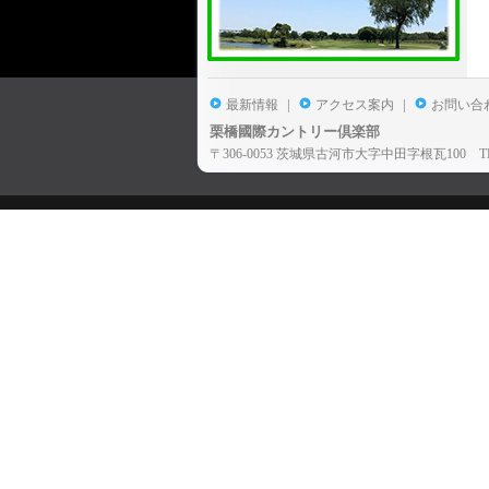
|
|
最新情報
アクセス案内
お問い合
栗橋國際カントリー倶楽部
〒306-0053 茨城県古河市大字中田字根瓦100 TEL:028