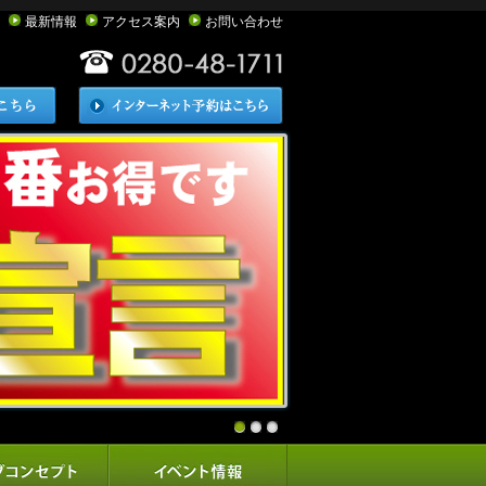
最新情報
アクセス案内
お問い合わせ