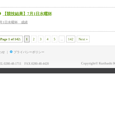
【競技結果】7月1日水曜杯
7月1日水曜杯 成績
Page 1 of 142:
1
2
3
4
5
...
142
Next »
|
わせ
プライバシーポリシー
Copyright© Kurihashi K
0-48-1711 FAX:0280-48-4420