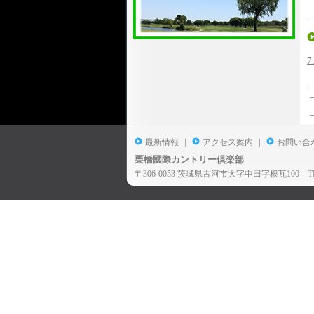
|
|
最新情報
アクセス案内
お問い合
栗橋國際カントリー倶楽部
〒306-0053 茨城県古河市大字中田字根瓦100 TEL:028