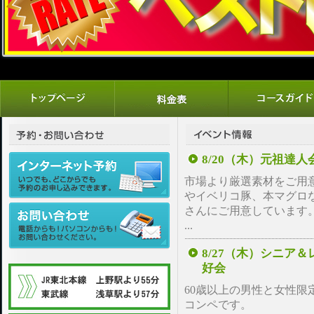
8/20（木）元祖達人
市場より厳選素材をご用
やイベリコ豚、本マグロ
さんにご用意しています
...
8/27（木）シニア
好会
60歳以上の男性と女性限
コンペです。