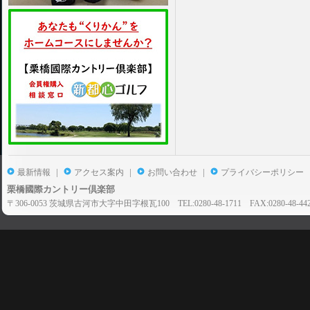
|
|
|
最新情報
アクセス案内
お問い合わせ
プライバシーポリシー
栗橋國際カントリー倶楽部
〒306-0053 茨城県古河市大字中田字根瓦100 TEL:0280-48-1711 FAX:0280-48-44